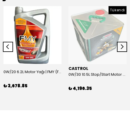
Tükendi
CASTROL
0W/20 6.2L Motor Yağı | FMY (Ford Motor Yağları)
0W/30 10.5L Stop/Start Motor Yağı | CASTROL
₺ 3,678.85
₺ 4,196.35