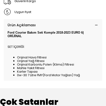
Güvenli Kargo
Uygun fiyat
Ürün Açıklaması
Ford Courier Bakım Seti Komple 2018-2023 EURO 6|
ORİJİNAL
SET İÇERİĞİ:
Orijinal Hava Filtresi
Orijinal Yağ Filtresi
Orijinal Karbonlu Polen (Klima) Filtresi
Mahle Yakıt Filtresi
Karter Tapası
0w-30 7 Litre FMY(Ford Motor Yağları) Yağ
Çok Satanlar