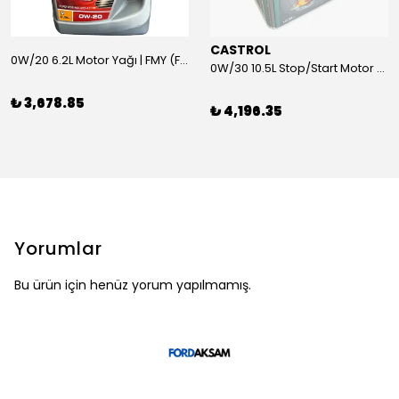
CASTROL
0W/20 6.2L Motor Yağı | FMY (Ford Motor Yağları)
0W/30 10.5L Stop/Start Motor Yağı | CASTROL
₺ 3,678.85
₺ 4,196.35
Yorumlar
Bu ürün için henüz yorum yapılmamış.