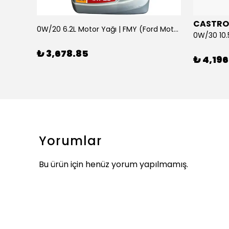
CASTRO
0W/20 6.2L Motor Yağı | FMY (Ford Motor Yağları)
ARKA SILECEK KOLU VE SUPURGE FIESTA BM 08>
₺ 3,678.85
₺ 4,196
Yorumlar
Bu ürün için henüz yorum yapılmamış.