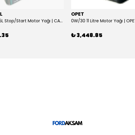
L
OPET
0W/30 10.5L Stop/Start Motor Yağı | CASTROL
0W/30 11 Litre Motor Yağı | OP
.35
₺ 3,448.85