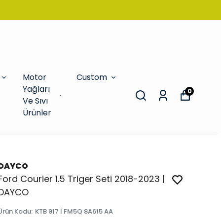
Motor
Custom
Yağları
0
Ve Sıvı
Ürünler
DAYCO
Ford Courier 1.5 Triger Seti 2018-2023 |
DAYCO
Ürün Kodu
:
KTB 917 | FM5Q 8A615 AA