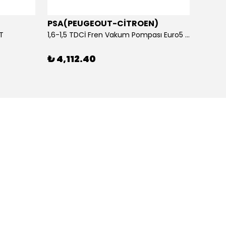
PSA(PEUGEOUT-CİTROEN)
OTOS
ET
1,6-1,5 TDCİ Fren Vakum Pompası Euro5 2013-2018 | ORİJİNAL
₺ 4,112.40
₺ 1,1