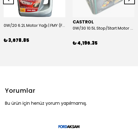
CASTROL
0W/20 6.2L Motor Yağı | FMY (Ford Motor Yağları)
0W/30 10.5L Stop/Start Motor Yağı | CASTROL
₺ 3,678.85
₺ 4,196.35
Yorumlar
Bu ürün için henüz yorum yapılmamış.