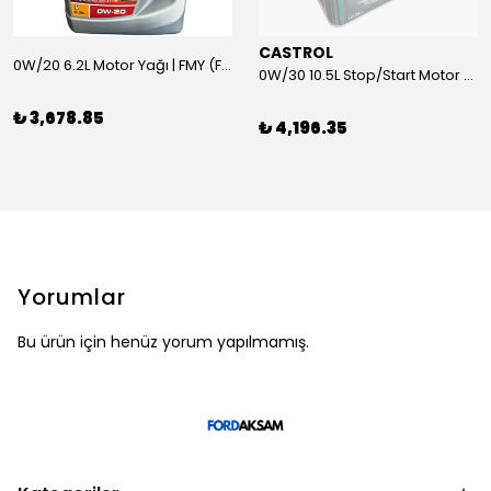
CASTROL
0W/20 6.2L Motor Yağı | FMY (Ford Motor Yağları)
0W/30 10.5L Stop/Start Motor Yağı | CASTROL
₺ 3,678.85
₺ 4,196.35
Yorumlar
Bu ürün için henüz yorum yapılmamış.