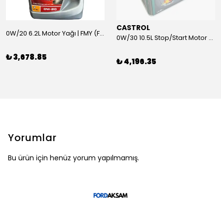
CASTROL
0W/20 6.2L Motor Yağı | FMY (Ford Motor Yağları)
0W/30 10.5L Stop/Start Motor Yağı | CASTROL
₺ 3,678.85
₺ 4,196.35
Yorumlar
Bu ürün için henüz yorum yapılmamış.