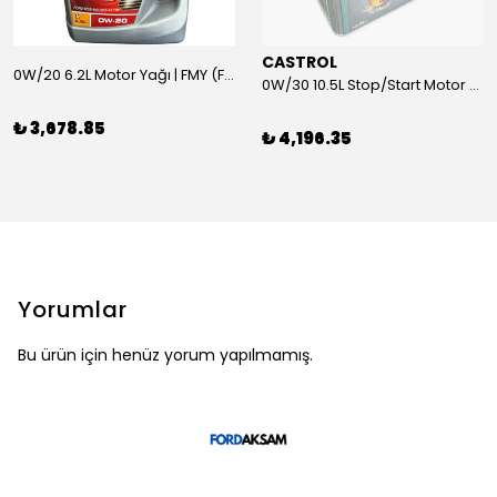
CASTROL
0W/20 6.2L Motor Yağı | FMY (Ford Motor Yağları)
0W/30 10.5L Stop/Start Motor Yağı | CASTROL
₺ 3,678.85
₺ 4,196.35
Yorumlar
Bu ürün için henüz yorum yapılmamış.