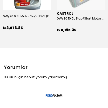
CASTROL
0W/20 6.2L Motor Yağı | FMY (Ford Motor Yağları)
0W/30 10.5L Stop/Start Motor Yağı | CASTROL
₺ 3,678.85
₺ 4,196.35
Yorumlar
Bu ürün için henüz yorum yapılmamış.