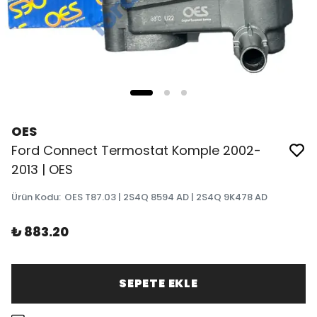
OES
Ford Connect Termostat Komple 2002-
2013 | OES
Ürün Kodu
:
OES T87.03 | 2S4Q 8594 AD | 2S4Q 9K478 AD
₺ 883.20
SEPETE EKLE