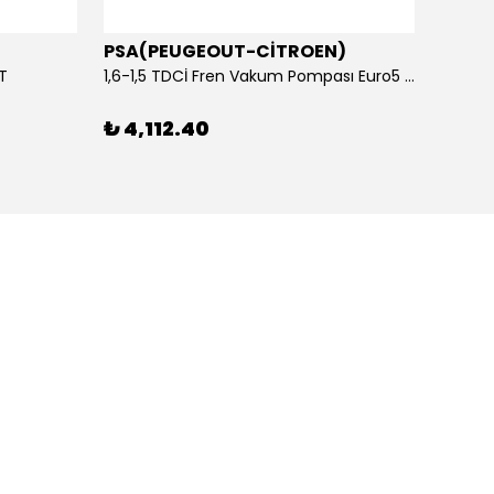
PSA(PEUGEOUT-CİTROEN)
OTOS
ET
1,6-1,5 TDCİ Fren Vakum Pompası Euro5 2013-2018 | ORİJİNAL
₺ 4,112.40
₺ 1,1