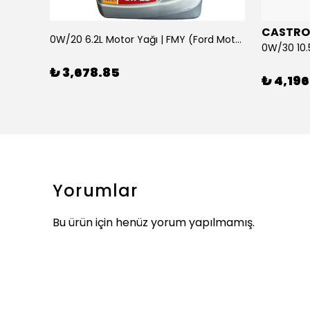
CASTRO
0W/20 6.2L Motor Yağı | FMY (Ford Motor Yağları)
ARKA SILECEK KOLU VE SUPURGE FIESTA BM 08>
₺ 3,678.85
₺ 4,196
Yorumlar
Bu ürün için henüz yorum yapılmamış.