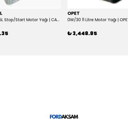
L
OPET
0W/30 10.5L Stop/Start Motor Yağı | CASTROL
0W/30 11 Litre Motor Yağı | OP
.35
₺ 3,448.85