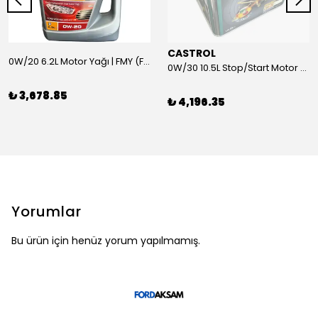
CASTROL
0W/20 6.2L Motor Yağı | FMY (Ford Motor Yağları)
0W/30 10.5L Stop/Start Motor Yağı | CASTROL
₺ 3,678.85
₺ 4,196.35
Yorumlar
Bu ürün için henüz yorum yapılmamış.