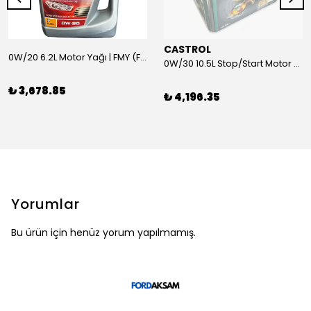
CASTROL
0W/20 6.2L Motor Yağı | FMY (Ford Motor Yağları)
0W/30 10.5L Stop/Start Motor Yağı | CASTROL
₺ 3,678.85
₺ 4,196.35
Yorumlar
Bu ürün için henüz yorum yapılmamış.