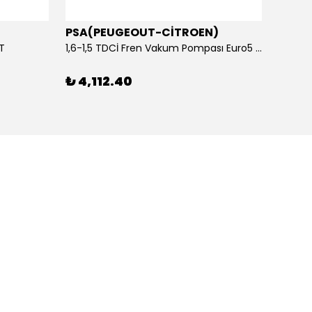
PSA(PEUGEOUT-CİTROEN)
OTOS
ET
1,6-1,5 TDCİ Fren Vakum Pompası Euro5 2013-2018 | ORİJİNAL
₺ 4,112.40
₺ 1,1