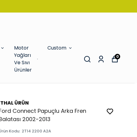
Motor
Custom
Yağları
0
Ve Sıvı
Ürünler
İTHAL ÜRÜN
Ford Connect Papuçlu Arka Fren
Balatası 2002-2013
Ürün Kodu
:
2T14 2200 A2A