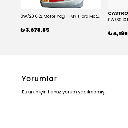
CASTRO
0W/20 6.2L Motor Yağı | FMY (Ford Motor Yağları)
ARKA SILECEK KOLU VE SUPURGE FIESTA BM 08>
₺ 3,678.85
₺ 4,196
Yorumlar
Bu ürün için henüz yorum yapılmamış.