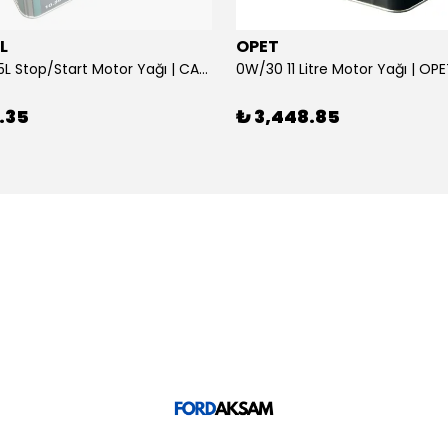
L
OPET
0W/30 10.5L Stop/Start Motor Yağı | CASTROL
0W/30 11 Litre Motor Yağı | OP
.35
₺ 3,448.85