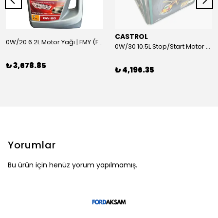
CASTROL
0W/20 6.2L Motor Yağı | FMY (Ford Motor Yağları)
0W/30 10.5L Stop/Start Motor Yağı | CASTROL
₺ 3,678.85
₺ 4,196.35
Yorumlar
Bu ürün için henüz yorum yapılmamış.