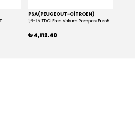
PSA(PEUGEOUT-CİTROEN)
OTOS
ET
1,6-1,5 TDCİ Fren Vakum Pompası Euro5 2013-2018 | ORİJİNAL
₺ 4,112.40
₺ 1,1