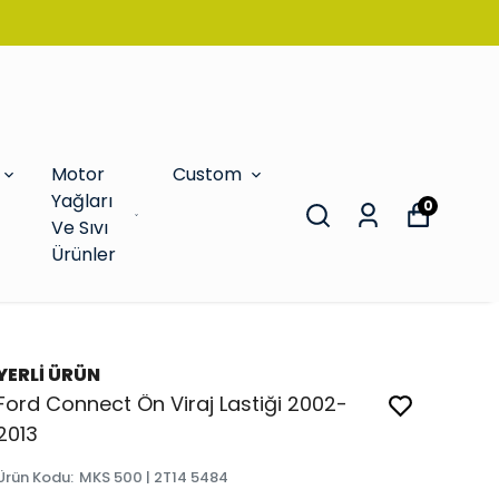
Motor
Custom
Yağları
0
Ve Sıvı
Ürünler
YERLİ ÜRÜN
Ford Connect Ön Viraj Lastiği 2002-
2013
Ürün Kodu
:
MKS 500 | 2T14 5484