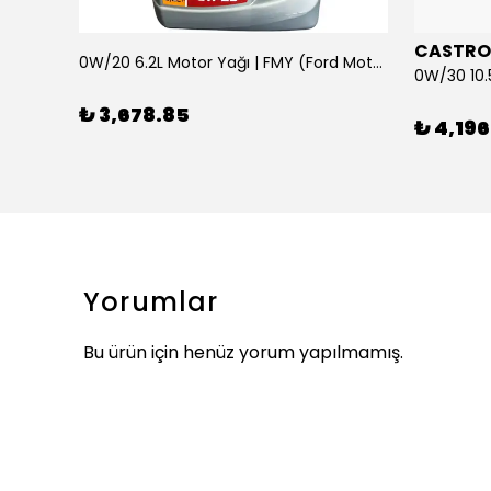
CASTRO
0W/20 6.2L Motor Yağı | FMY (Ford Motor Yağları)
ARKA SILECEK KOLU VE SUPURGE FIESTA BM 08>
₺ 3,678.85
₺ 4,196
Yorumlar
Bu ürün için henüz yorum yapılmamış.