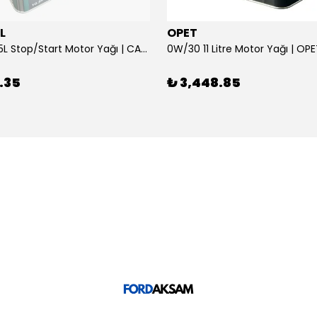
L
OPET
0W/30 10.5L Stop/Start Motor Yağı | CASTROL
0W/30 11 Litre Motor Yağı | OP
.35
₺ 3,448.85