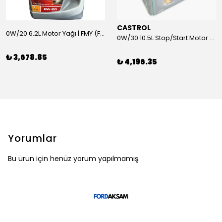
CASTROL
0W/20 6.2L Motor Yağı | FMY (Ford Motor Yağları)
0W/30 10.5L Stop/Start Motor Yağı | CASTROL
₺ 3,678.85
₺ 4,196.35
Yorumlar
Bu ürün için henüz yorum yapılmamış.