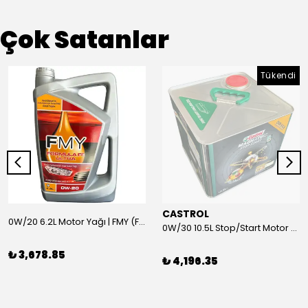
Çok Satanlar
Tükendi
CASTROL
0W/20 6.2L Motor Yağı | FMY (Ford Motor Yağları)
0W/30 10.5L Stop/Start Motor Yağı | CASTROL
₺ 3,678.85
₺ 4,196.35