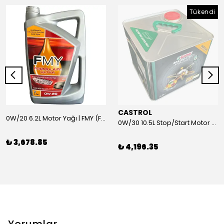
Tükendi
CASTROL
0W/20 6.2L Motor Yağı | FMY (Ford Motor Yağları)
0W/30 10.5L Stop/Start Motor Yağı | CASTROL
₺ 3,678.85
₺ 4,196.35