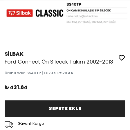
SİLBAK
Ford Connect Ön Silecek Takım 2002-2013
Ürün Kodu
:
SS40TP | EU7J S17528 AA
₺ 431.64
SEPETE EKLE
Güvenli Kargo