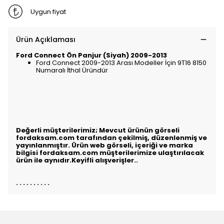
Uygun fiyat
Ürün Açıklaması
Ford Connect Ön Panjur (Siyah) 2009-2013
Ford Connect 2009-2013 Arası Modeller İçin 9T16 8150
Numaralı İthal Üründür
Değerli müşterilerimiz; Mevcut ürünün görseli
fordaksam.com tarafından çekilmiş, düzenlenmiş ve
yayınlanmıştır. Ürün web görseli, içeriği ve marka
bilgisi fordaksam.com müşterilerimize ulaştırılacak
ürün ile aynıdır.Keyifli alışverişler..
. . . . . . . . . .