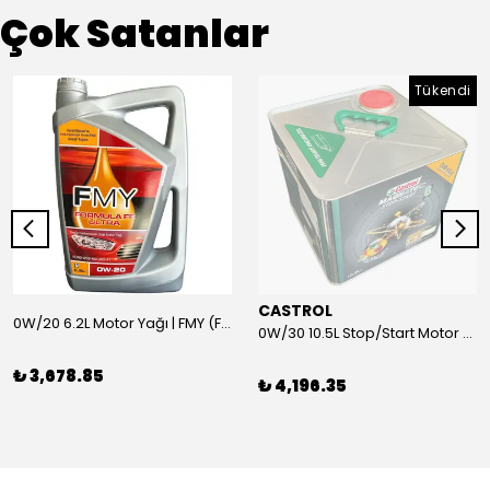
Çok Satanlar
Tükendi
CASTROL
0W/20 6.2L Motor Yağı | FMY (Ford Motor Yağları)
0W/30 10.5L Stop/Start Motor Yağı | CASTROL
₺ 3,678.85
₺ 4,196.35