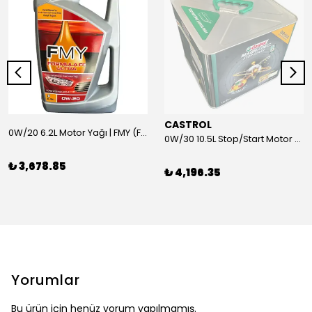
CASTROL
0W/20 6.2L Motor Yağı | FMY (Ford Motor Yağları)
0W/30 10.5L Stop/Start Motor Yağı | CASTROL
₺ 3,678.85
₺ 4,196.35
Yorumlar
Bu ürün için henüz yorum yapılmamış.