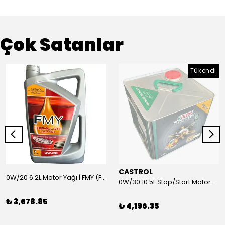
Çok Satanlar
Tükendi
CASTROL
0W/20 6.2L Motor Yağı | FMY (Ford Motor Yağları)
0W/30 10.5L Stop/Start Motor Yağı | CASTROL
₺ 3,678.85
₺ 4,196.35