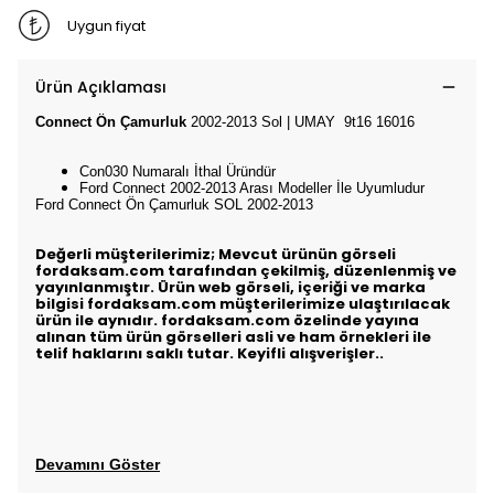
Uygun fiyat
Ürün Açıklaması
Connect Ön Çamurluk
2002-2013 Sol | UMAY 9t16 16016
Con030 Numaralı İthal Üründür
Ford Connect 2002-2013 Arası Modeller İle Uyumludur
Ford Connect Ön Çamurluk SOL 2002-2013
Değerli müşterilerimiz; Mevcut ürünün görseli
fordaksam.com tarafından çekilmiş, düzenlenmiş ve
yayınlanmıştır. Ürün web görseli, içeriği ve marka
bilgisi fordaksam.com müşterilerimize ulaştırılacak
ürün ile aynıdır. fordaksam.com özelinde yayına
alınan tüm ürün görselleri asli ve ham örnekleri ile
telif haklarını saklı tutar. Keyifli alışverişler..
Devamını Göster