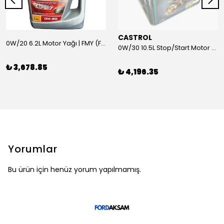
CASTROL
0W/20 6.2L Motor Yağı | FMY (Ford Motor Yağları)
0W/30 10.5L Stop/Start Motor Yağı | CASTROL
₺ 3,678.85
₺ 4,196.35
Yorumlar
Bu ürün için henüz yorum yapılmamış.