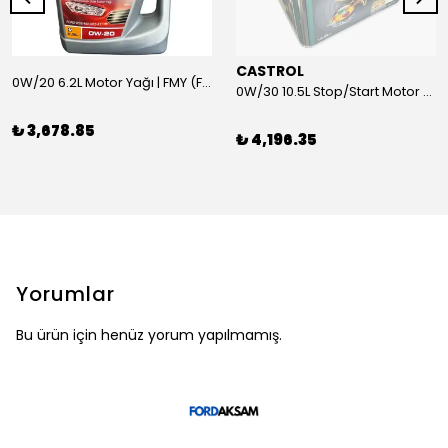
CASTROL
0W/20 6.2L Motor Yağı | FMY (Ford Motor Yağları)
0W/30 10.5L Stop/Start Motor Yağı | CASTROL
₺ 3,678.85
₺ 4,196.35
Yorumlar
Bu ürün için henüz yorum yapılmamış.