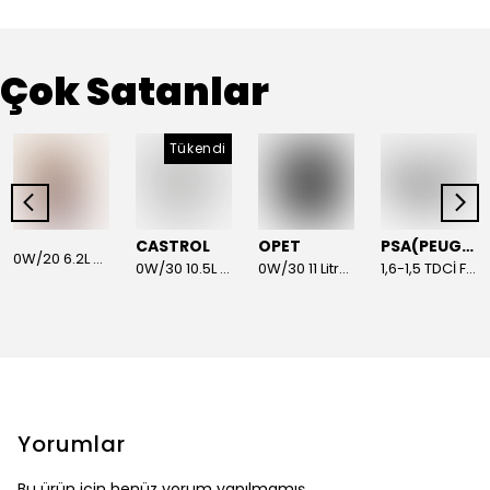
Çok Satanlar
Tükendi
CASTROL
OPET
PSA(PEUGEOUT-CİTROEN)
0W/20 6.2L Motor Yağı | FMY (Ford Motor Yağları)
0W/30 10.5L Stop/Start Motor Yağı | CASTROL
0W/30 11 Litre Motor Yağı | OPET
1,6-1,5 TDCİ Fren Vakum Pompası Euro5 2013-2018 | ORİJİNAL
Yorumlar
Bu ürün için henüz yorum yapılmamış.