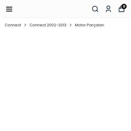
TÜM SİPARİŞLERDE OTO KOKUSU HEDİYE!
0
Connect
Connect 2002-2013
Motor Parçaları