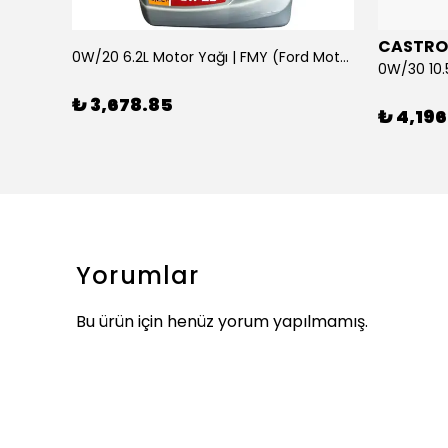
CASTRO
0W/20 6.2L Motor Yağı | FMY (Ford Motor Yağları)
ARKA SILECEK KOLU VE SUPURGE FIESTA BM 08>
₺ 3,678.85
₺ 4,196
Yorumlar
Bu ürün için henüz yorum yapılmamış.