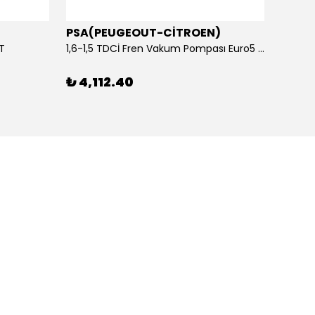
PSA(PEUGEOUT-CİTROEN)
OTOS
ET
1,6-1,5 TDCİ Fren Vakum Pompası Euro5 2013-2018 | ORİJİNAL
₺ 4,112.40
₺ 1,1