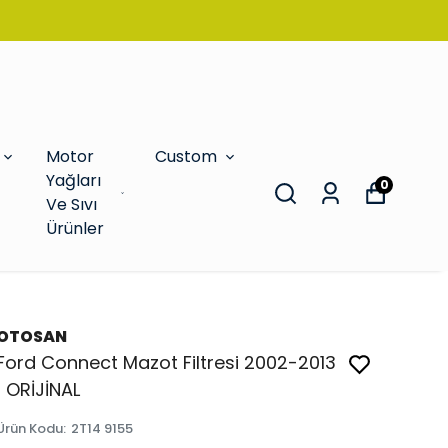
Motor
Custom
Yağları
0
Ve Sıvı
Ürünler
OTOSAN
Ford Connect Mazot Filtresi 2002-2013
| ORİJİNAL
Ürün Kodu
:
2T14 9155