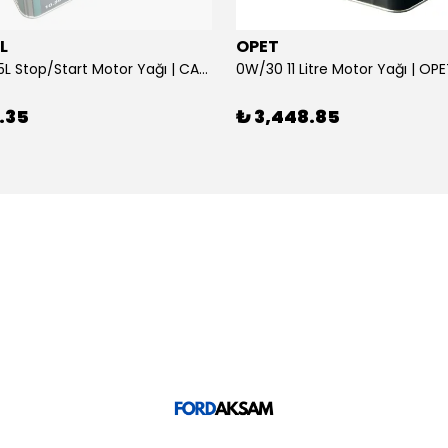
L
OPET
0W/30 10.5L Stop/Start Motor Yağı | CASTROL
0W/30 11 Litre Motor Yağı | OP
.35
₺ 3,448.85