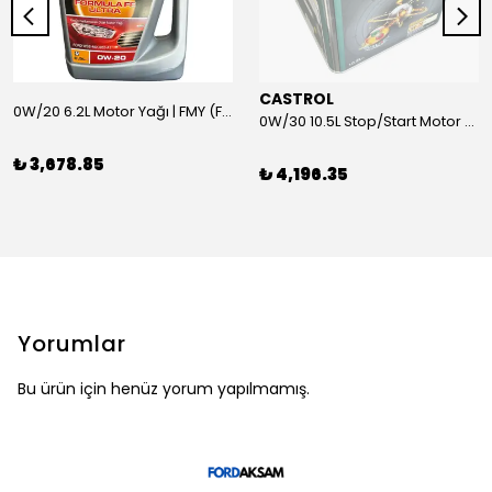
CASTROL
0W/20 6.2L Motor Yağı | FMY (Ford Motor Yağları)
0W/30 10.5L Stop/Start Motor Yağı | CASTROL
₺ 3,678.85
₺ 4,196.35
Yorumlar
Bu ürün için henüz yorum yapılmamış.