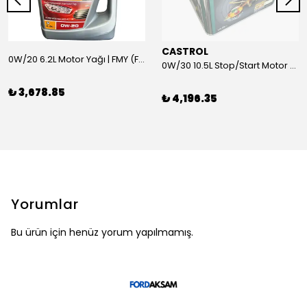
CASTROL
0W/20 6.2L Motor Yağı | FMY (Ford Motor Yağları)
0W/30 10.5L Stop/Start Motor Yağı | CASTROL
₺ 3,678.85
₺ 4,196.35
Yorumlar
Bu ürün için henüz yorum yapılmamış.