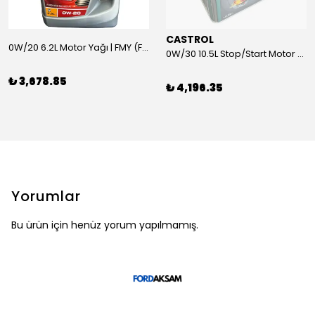
CASTROL
0W/20 6.2L Motor Yağı | FMY (Ford Motor Yağları)
0W/30 10.5L Stop/Start Motor Yağı | CASTROL
₺ 3,678.85
₺ 4,196.35
Yorumlar
Bu ürün için henüz yorum yapılmamış.