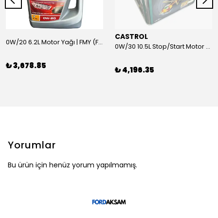
CASTROL
0W/20 6.2L Motor Yağı | FMY (Ford Motor Yağları)
0W/30 10.5L Stop/Start Motor Yağı | CASTROL
₺ 3,678.85
₺ 4,196.35
Yorumlar
Bu ürün için henüz yorum yapılmamış.