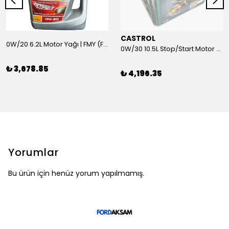
CASTROL
0W/20 6.2L Motor Yağı | FMY (Ford Motor Yağları)
0W/30 10.5L Stop/Start Motor Yağı | CASTROL
₺ 3,678.85
₺ 4,196.35
Yorumlar
Bu ürün için henüz yorum yapılmamış.