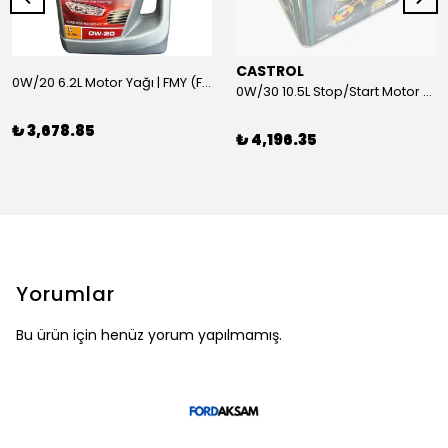
CASTROL
0W/20 6.2L Motor Yağı | FMY (Ford Motor Yağları)
0W/30 10.5L Stop/Start Motor Yağı | CASTROL
₺ 3,678.85
₺ 4,196.35
Yorumlar
Bu ürün için henüz yorum yapılmamış.