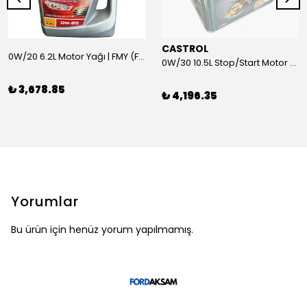
CASTROL
0W/20 6.2L Motor Yağı | FMY (Ford Motor Yağları)
0W/30 10.5L Stop/Start Motor Yağı | CASTROL
₺ 3,678.85
₺ 4,196.35
Yorumlar
Bu ürün için henüz yorum yapılmamış.