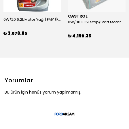
CASTROL
0W/20 6.2L Motor Yağı | FMY (Ford Motor Yağları)
0W/30 10.5L Stop/Start Motor Yağı | CASTROL
₺ 3,678.85
₺ 4,196.35
Yorumlar
Bu ürün için henüz yorum yapılmamış.