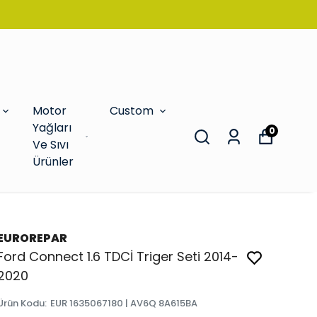
Motor
Custom
Yağları
0
Ve Sıvı
Ürünler
EUROREPAR
Ford Connect 1.6 TDCİ Triger Seti 2014-
2020
Ürün Kodu
:
EUR 1635067180 | AV6Q 8A615BA