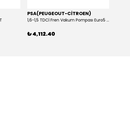
PSA(PEUGEOUT-CİTROEN)
OTOS
ET
1,6-1,5 TDCİ Fren Vakum Pompası Euro5 2013-2018 | ORİJİNAL
₺ 4,112.40
₺ 1,1