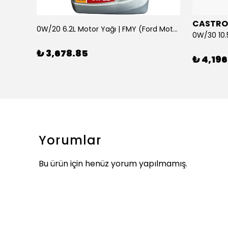
CASTRO
0W/20 6.2L Motor Yağı | FMY (Ford Motor Yağları)
ARKA SILECEK KOLU VE SUPURGE FIESTA BM 08>
₺ 3,678.85
₺ 4,196
Yorumlar
Bu ürün için henüz yorum yapılmamış.