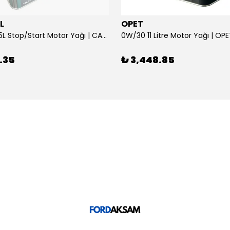
L
OPET
0W/30 10.5L Stop/Start Motor Yağı | CASTROL
0W/30 11 Litre Motor Yağı | OP
.35
₺ 3,448.85