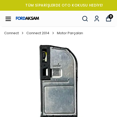
TÜM SİPARİŞLERDE OTO KOKUSU HEDİYE!
0
Connect
Connect 2014
Motor Parçaları