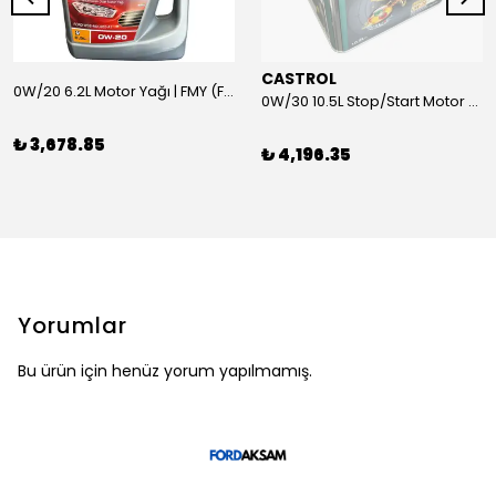
CASTROL
0W/20 6.2L Motor Yağı | FMY (Ford Motor Yağları)
0W/30 10.5L Stop/Start Motor Yağı | CASTROL
₺ 3,678.85
₺ 4,196.35
Yorumlar
Bu ürün için henüz yorum yapılmamış.