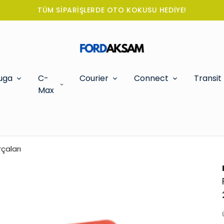
TÜM SİPARİŞLERDE OTO KOKUSU HEDİYE!
uga
C-
Courier
Connect
Transit
Max
çaları