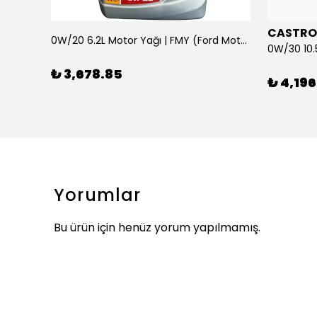
CASTRO
0W/20 6.2L Motor Yağı | FMY (Ford Motor Yağları)
ARKA SILECEK KOLU VE SUPURGE FIESTA BM 08>
₺ 3,678.85
₺ 4,196
Yorumlar
Bu ürün için henüz yorum yapılmamış.