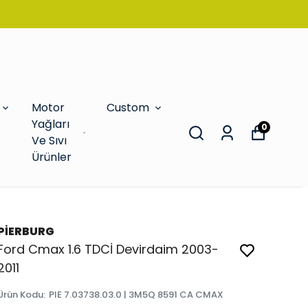
Motor
Custom
Yağları
0
Ve Sıvı
Ürünler
PİERBURG
Ford Cmax 1.6 TDCİ Devirdaim 2003-
2011
Ürün Kodu
:
PIE 7.03738.03.0 | 3M5Q 8591 CA CMAX