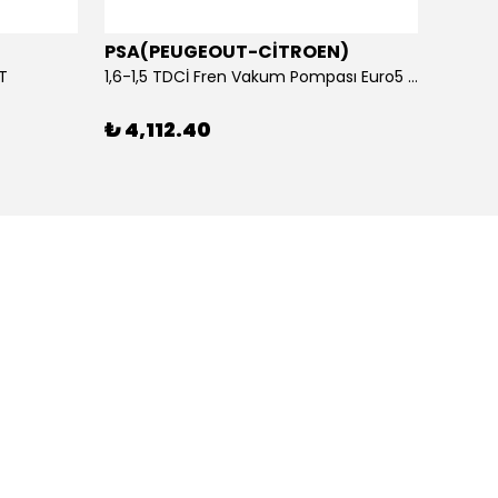
PSA(PEUGEOUT-CİTROEN)
OTOS
ET
1,6-1,5 TDCİ Fren Vakum Pompası Euro5 2013-2018 | ORİJİNAL
₺ 4,112.40
₺ 1,1