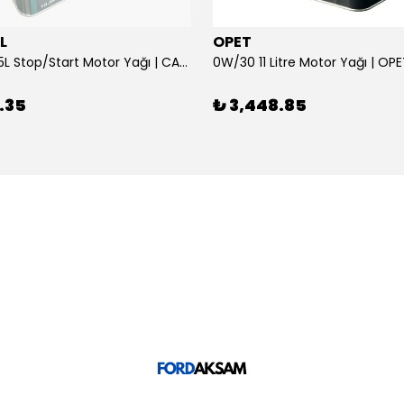
L
OPET
0W/30 10.5L Stop/Start Motor Yağı | CASTROL
0W/30 11 Litre Motor Yağı | OP
.35
₺ 3,448.85