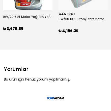
CASTROL
0W/20 6.2L Motor Yağı | FMY (Ford Motor Yağları)
0W/30 10.5L Stop/Start Motor Yağı | CASTROL
₺ 3,678.85
₺ 4,196.35
Yorumlar
Bu ürün için henüz yorum yapılmamış.