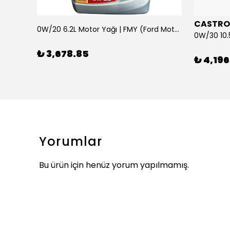
CASTRO
0W/20 6.2L Motor Yağı | FMY (Ford Motor Yağları)
ARKA SILECEK KOLU VE SUPURGE FIESTA BM 08>
₺ 3,678.85
₺ 4,196
Yorumlar
Bu ürün için henüz yorum yapılmamış.