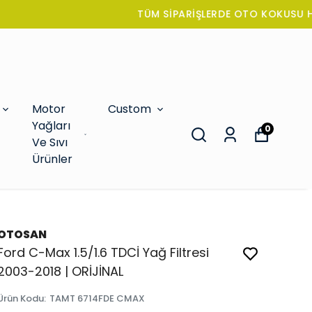
Motor
Custom
Yağları
0
Ve Sıvı
Ürünler
OTOSAN
Ford C-Max 1.5/1.6 TDCİ Yağ Filtresi
2003-2018 | ORİJİNAL
Ürün Kodu
:
TAMT 6714FDE CMAX