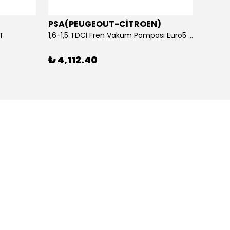
PSA(PEUGEOUT-CİTROEN)
OTOS
ET
1,6-1,5 TDCİ Fren Vakum Pompası Euro5 2013-2018 | ORİJİNAL
₺ 4,112.40
₺ 1,1