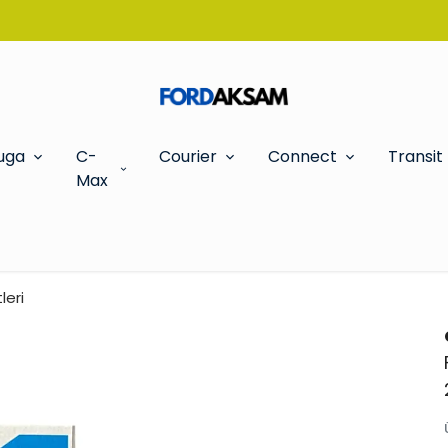
TÜM SİPARİŞLERDE OTO KOKUSU HEDİYE!
uga
C-
Courier
Connect
Transit
Max
leri