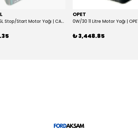
L
OPET
0W/30 10.5L Stop/Start Motor Yağı | CASTROL
0W/30 11 Litre Motor Yağı | OP
.35
₺ 3,448.85