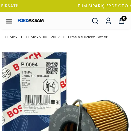
TÜM SİPARİŞLERDE OTO KOKUSU HEDİYE!
0
C-Max
C-Max 2003-2007
Filtre Ve Bakım Setleri