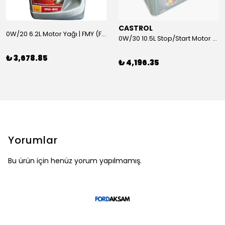
CASTROL
0W/20 6.2L Motor Yağı | FMY (Ford Motor Yağları)
0W/30 10.5L Stop/Start Motor Yağı | CASTROL
₺ 3,678.85
₺ 4,196.35
Yorumlar
Bu ürün için henüz yorum yapılmamış.