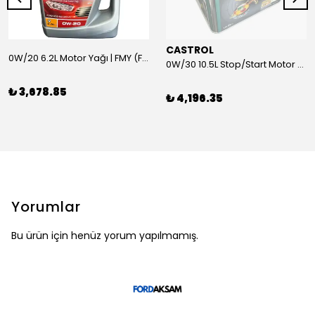
CASTROL
0W/20 6.2L Motor Yağı | FMY (Ford Motor Yağları)
0W/30 10.5L Stop/Start Motor Yağı | CASTROL
₺ 3,678.85
₺ 4,196.35
Yorumlar
Bu ürün için henüz yorum yapılmamış.