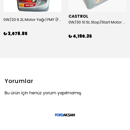
CASTROL
0W/20 6.2L Motor Yağı | FMY (Ford Motor Yağları)
0W/30 10.5L Stop/Start Motor Yağı | CASTROL
₺ 3,678.85
₺ 4,196.35
Yorumlar
Bu ürün için henüz yorum yapılmamış.