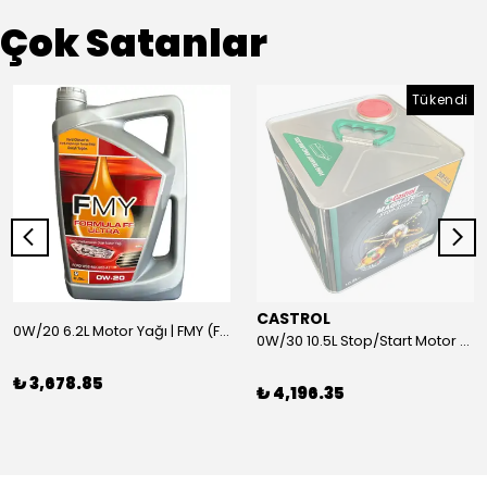
Çok Satanlar
Tükendi
CASTROL
0W/20 6.2L Motor Yağı | FMY (Ford Motor Yağları)
0W/30 10.5L Stop/Start Motor Yağı | CASTROL
₺ 3,678.85
₺ 4,196.35