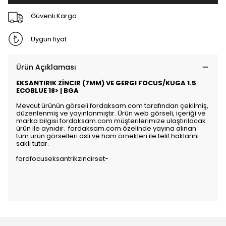
Güvenli Kargo
Uygun fiyat
Ürün Açıklaması
EKSANTIRIK ZİNCIR (7MM) VE GERGI FOCUS/KUGA 1.5
ECOBLUE 18> | BGA
Mevcut ürünün görseli fordaksam.com tarafından çekilmiş,
düzenlenmiş ve yayınlanmıştır. Ürün web görseli, içeriği ve
marka bilgisi fordaksam.com müşterilerimize ulaştırılacak
ürün ile aynıdır. fordaksam.com özelinde yayına alınan
tüm ürün görselleri asli ve ham örnekleri ile telif haklarını
saklı tutar.
fordfocuseksantrikzincirset-