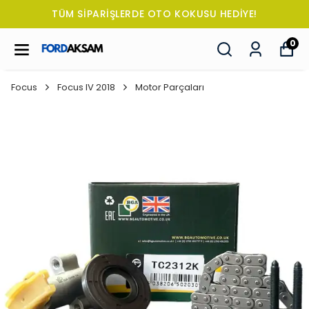
TÜM SİPARİŞLERDE OTO KOKUSU HEDİYE!
0
Focus
Focus IV 2018
Motor Parçaları