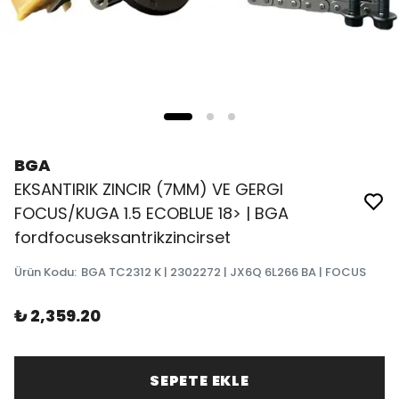
BGA
EKSANTIRIK ZINCIR (7MM) VE GERGI
FOCUS/KUGA 1.5 ECOBLUE 18> | BGA
fordfocuseksantrikzincirset
Ürün Kodu
:
BGA TC2312 K | 2302272 | JX6Q 6L266 BA | FOCUS
₺ 2,359.20
SEPETE EKLE