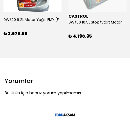
CASTROL
0W/20 6.2L Motor Yağı | FMY (Ford Motor Yağları)
0W/30 10.5L Stop/Start Motor Yağı | CASTROL
₺ 3,678.85
₺ 4,196.35
Yorumlar
Bu ürün için henüz yorum yapılmamış.