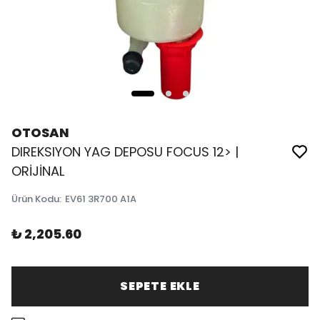
OTOSAN
DIREKSIYON YAG DEPOSU FOCUS 12> |
ORİJİNAL
Ürün Kodu
:
EV61 3R700 A1A
₺ 2,205.60
SEPETE EKLE