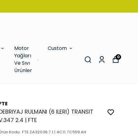
Motor
Custom
Yağları
0
Ve Sıvı
Ürünler
FTE
DEBRIYAJ RULMANI (6 ILERI) TRANSIT
V.347 2.4 | FTE
Ürün Kodu
:
FTE ZA32036.7.1 | 4C11 7C559 AH