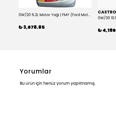
CASTRO
0W/20 6.2L Motor Yağı | FMY (Ford Motor Yağları)
ARKA SILECEK KOLU VE SUPURGE FIESTA BM 08>
₺ 3,678.85
₺ 4,196
Yorumlar
Bu ürün için henüz yorum yapılmamış.