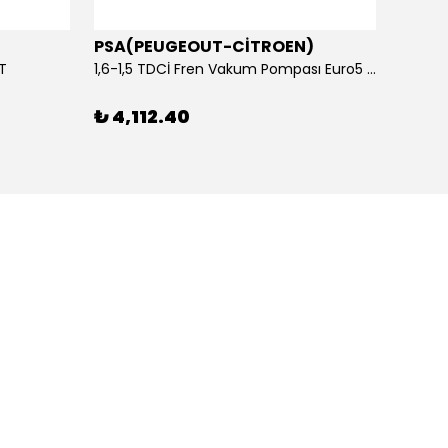
PSA(PEUGEOUT-CİTROEN)
OTOS
ET
1,6-1,5 TDCİ Fren Vakum Pompası Euro5 2013-2018 | ORİJİNAL
₺ 4,112.40
₺ 1,1