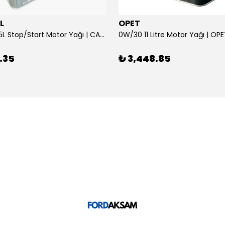
L
OPET
0W/30 10.5L Stop/Start Motor Yağı | CASTROL
0W/30 11 Litre Motor Yağı | OP
.35
₺ 3,448.85