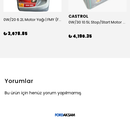
CASTROL
0W/20 6.2L Motor Yağı | FMY (Ford Motor Yağları)
0W/30 10.5L Stop/Start Motor Yağı | CASTROL
₺ 3,678.85
₺ 4,196.35
Yorumlar
Bu ürün için henüz yorum yapılmamış.