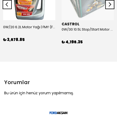
CASTROL
0W/20 6.2L Motor Yağı | FMY (Ford Motor Yağları)
0W/30 10.5L Stop/Start Motor Yağı | CASTROL
₺ 3,678.85
₺ 4,196.35
Yorumlar
Bu ürün için henüz yorum yapılmamış.