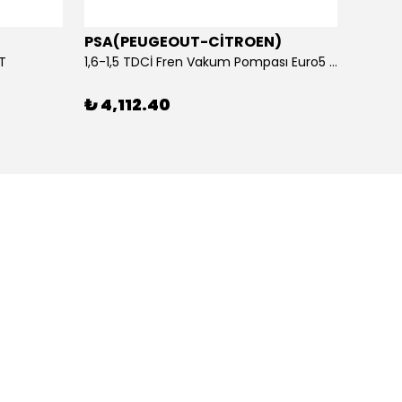
PSA(PEUGEOUT-CİTROEN)
OTOS
ET
1,6-1,5 TDCİ Fren Vakum Pompası Euro5 2013-2018 | ORİJİNAL
₺ 4,112.40
₺ 1,1