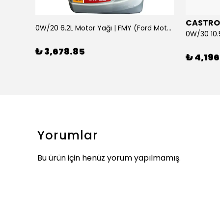
CASTRO
0W/20 6.2L Motor Yağı | FMY (Ford Motor Yağları)
ARKA SILECEK KOLU VE SUPURGE FIESTA BM 08>
₺ 3,678.85
₺ 4,196
Yorumlar
Bu ürün için henüz yorum yapılmamış.