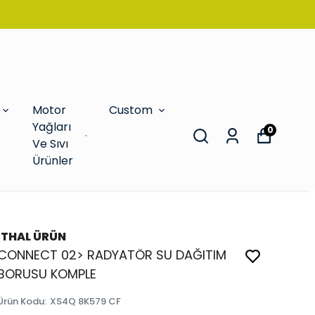
Motor
Custom
Yağları
0
Ve Sıvı
Ürünler
İTHAL ÜRÜN
CONNECT 02> RADYATÖR SU DAĞITIM
BORUSU KOMPLE
Ürün Kodu
:
XS4Q 8K579 CF