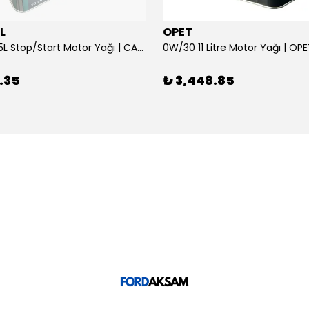
L
OPET
0W/30 10.5L Stop/Start Motor Yağı | CASTROL
0W/30 11 Litre Motor Yağı | OP
.35
₺ 3,448.85