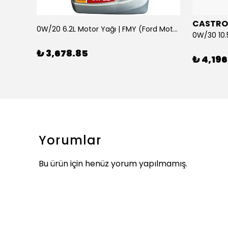
CASTRO
0W/20 6.2L Motor Yağı | FMY (Ford Motor Yağları)
ARKA SILECEK KOLU VE SUPURGE FIESTA BM 08>
₺ 3,678.85
₺ 4,196
Yorumlar
Bu ürün için henüz yorum yapılmamış.