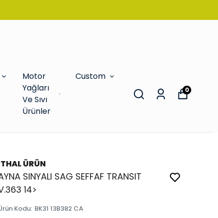
Motor
Custom
Yağları
0
Ve Sıvı
Ürünler
İTHAL ÜRÜN
AYNA SINYALI SAG SEFFAF TRANSIT
V.363 14>
Ürün Kodu
:
BK31 13B382 CA