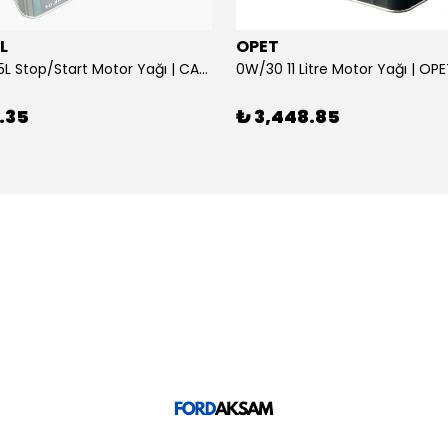
L
OPET
0W/30 10.5L Stop/Start Motor Yağı | CASTROL
0W/30 11 Litre Motor Yağı | OP
.35
₺ 3,448.85