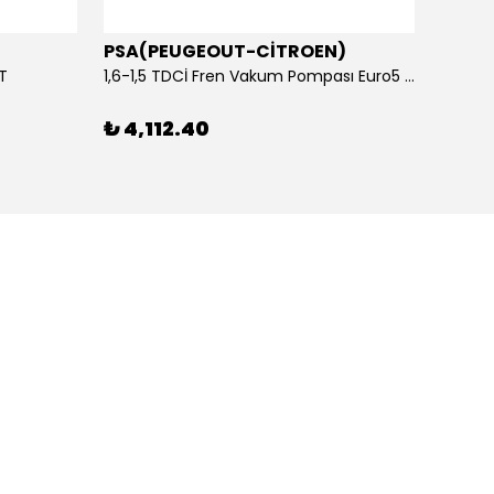
PSA(PEUGEOUT-CİTROEN)
OTOS
ET
1,6-1,5 TDCİ Fren Vakum Pompası Euro5 2013-2018 | ORİJİNAL
₺ 4,112.40
₺ 1,1